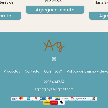
$20.845,67
nterés
de
Hasta
3
c
Agregar al carrito
arrito
Agre
Productos
Contacto
Quién soy?
Política de cambio y devo
2235404734
agmdqjoyas@gmail.com