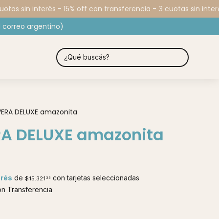
as sin interés - 15% off con transferencia -
3 cuotas sin interés
 correo argentino)
VERA DELUXE amazonita
RA DELUXE amazonita
erés
de
con tarjetas seleccionadas
$15.321
33
n Transferencia