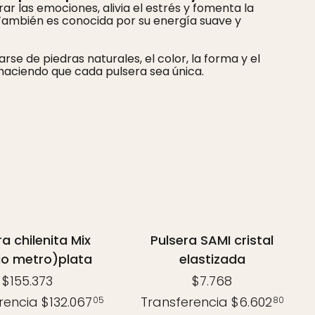
rar las emociones, alivia el estrés y fomenta la
También es conocida por su energía suave y
arse de piedras naturales, el color, la forma y el
haciendo que cada pulsera sea única.
ra chilenita Mix
Pulsera SAMI cristal
o metro)plata
elastizada
$155.373
$7.768
rencia
$132.067
Transferencia
$6.602
05
80