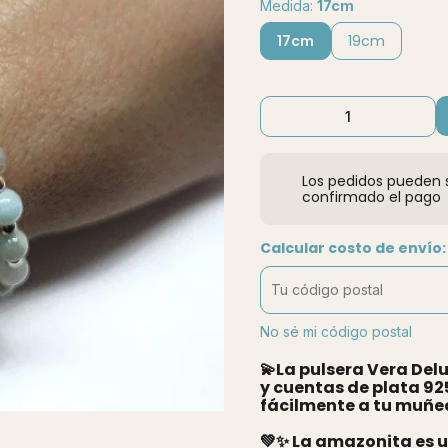
Medida:
17cm
17cm
19cm
Los pedidos pueden s
confirmado el pago
Calcular costo de envío:
No sé mi código postal
💫La pulsera Vera De
y cuentas de plata 92
fácilmente a tu muñe
💚✨ La amazonita es 