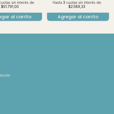
uotas sin interés
de
Hasta
3
cuotas sin interés
de
$51.791,00
$2.589,33
gar al carrito
Agregar al carrito
lución