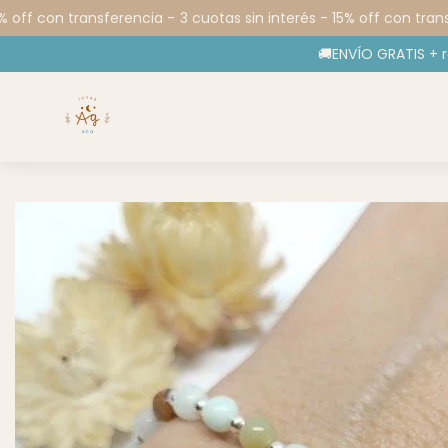
off con transferencia -
3 cuotas sin interés - 15% off con transf
🚚ENVÍO GRATIS + 