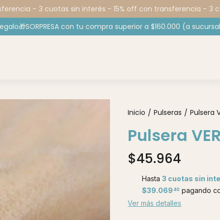
erencia -
3 cuotas sin interés - 15% off con transferencia -
3 cuot
regalo🎁SORPRESA con tu compra superior a $160.000 (a sucursal
Inicio
Pulseras
Pulsera 
/
/
Pulsera VE
$45.964
Hasta
3 cuotas sin int
$39.069
pagando co
40
Ver más detalles