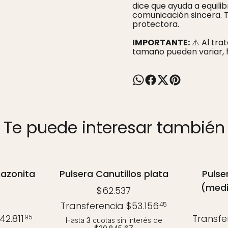
dice que ayuda a equilib
comunicación sincera. 
protectora.
IMPORTANTE:
⚠️ Al trat
tamaño pueden variar, 
Te puede interesar también
mazonita
Pulsera Canutillos plata
Pulse
(medi
$62.537
Transferencia
$53.156
45
42.811
Transfe
95
Hasta
3
cuotas sin interés
de