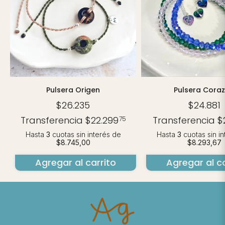
Pulsera Origen
Pulsera Cora
$26.235
$24.881
Transferencia
$22.299
Transferencia
$
75
Hasta
3
cuotas sin interés
de
Hasta
3
cuotas sin i
$8.745,00
$8.293,67
Agregar al carrito
Agregar al ca