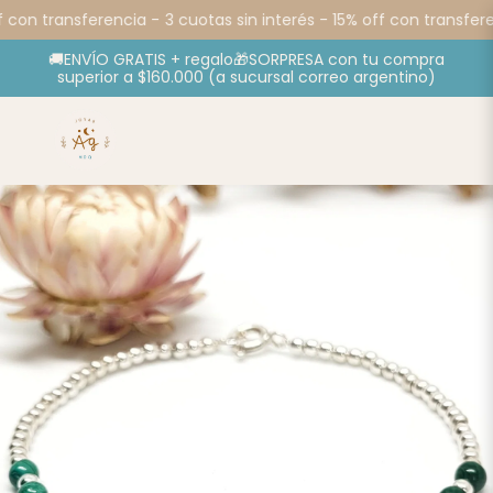
 con transferencia -
3 cuotas sin interés - 15% off con transfere
🚚ENVÍO GRATIS + regalo🎁SORPRESA con tu compra
superior a $160.000 (a sucursal correo argentino)