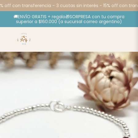
% off con transferencia -
3 cuotas sin interés - 15% off con trans
🚚ENVÍO GRATIS + regalo🎁SORPRESA con tu compra
superior a $160.000 (a sucursal correo argentino)