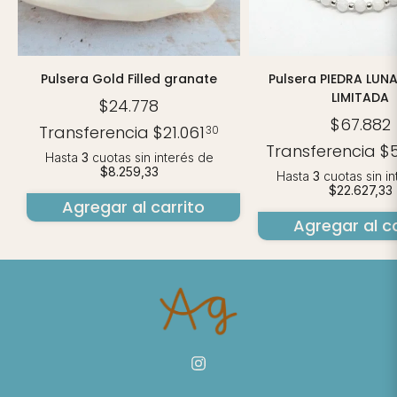
Pulsera Gold Filled granate
Pulsera PIEDRA LUN
LIMITADA
$24.778
$67.882
Transferencia
$21.061
30
Transferencia
$
Hasta
3
cuotas sin interés
de
$8.259,33
Hasta
3
cuotas sin i
$22.627,33
Agregar al carrito
Agregar al ca