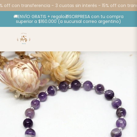
% off con transferencia -
3 cuotas sin interés - 15% off con trans
🚚ENVÍO GRATIS + regalo🎁SORPRESA con tu compra
superior a $160.000 (a sucursal correo argentino)