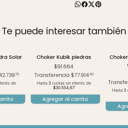
Te puede interesar también
dra Solar
Choker Kubik piedras
Choker
$91.664
42.739
Transferencia
$77.914
70
40
Transfe
nterés
de
Hasta
3
cuotas sin interés
de
$30.554,67
Hasta
3
c
arrito
Agregar al carrito
Agre