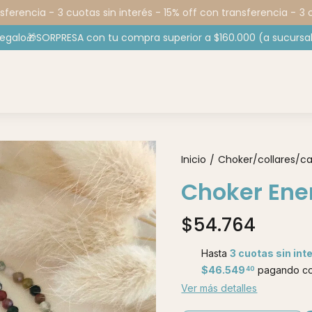
erencia -
3 cuotas sin interés - 15% off con transferencia -
3 cuo
regalo🎁SORPRESA con tu compra superior a $160.000 (a sucursal
Inicio
Choker/collares/c
/
Choker Ene
$54.764
Hasta
3 cuotas sin int
$46.549
pagando co
40
Ver más detalles