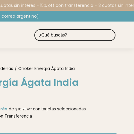
tas sin interés - 15% off con transferencia -
3 cuotas sin interé
 correo argentino)
adenas
Choker Energía Ágata India
/
rgía Ágata India
erés
de
con tarjetas seleccionadas
$18.254
67
n Transferencia