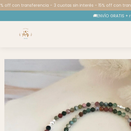
 off con transferencia -
3 cuotas sin interés - 15% off con transf
🚚ENVÍO GRATIS + 