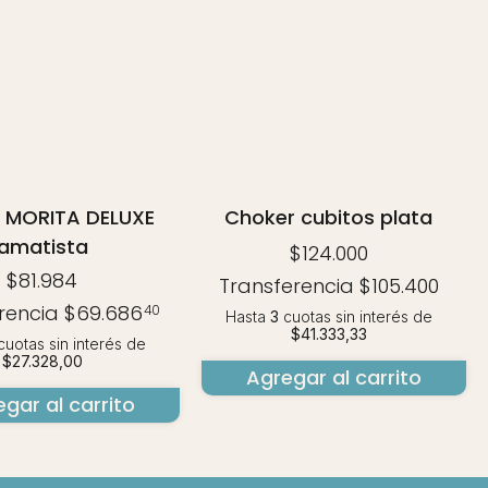
 MORITA DELUXE
Choker cubitos plata
amatista
$124.000
$81.984
Transferencia
$105.400
rencia
$69.686
40
Hasta
3
cuotas sin interés
de
$41.333,33
uotas sin interés
de
$27.328,00
Agregar al carrito
gar al carrito