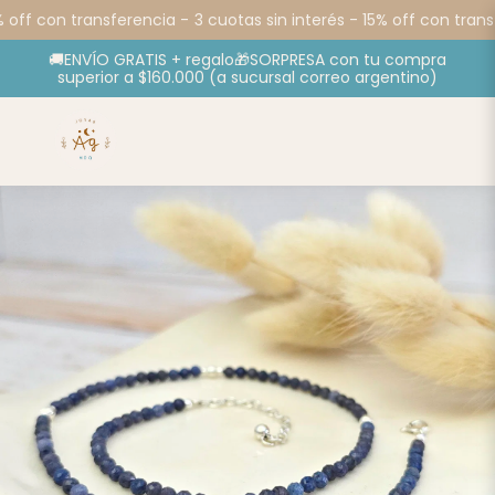
 off con transferencia -
3 cuotas sin interés - 15% off con transf
🚚ENVÍO GRATIS + regalo🎁SORPRESA con tu compra
superior a $160.000 (a sucursal correo argentino)