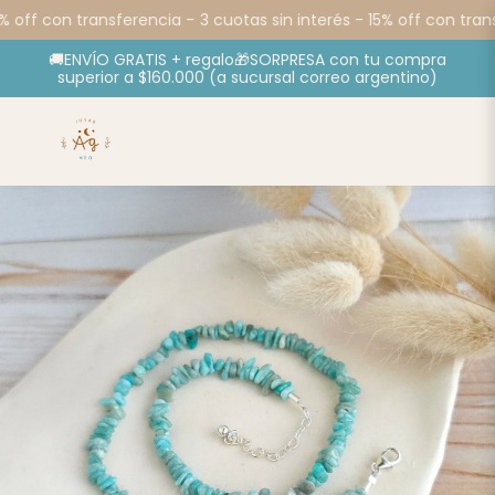
 off con transferencia -
3 cuotas sin interés - 15% off con trans
🚚ENVÍO GRATIS + regalo🎁SORPRESA con tu compra
superior a $160.000 (a sucursal correo argentino)