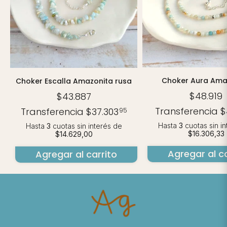
Choker Aura Ama
Choker Escalla Amazonita rusa
$48.919
$43.887
Transferencia
$
Transferencia
$37.303
95
Hasta
3
cuotas sin i
Hasta
3
cuotas sin interés
de
$16.306,33
$14.629,00
Agregar al ca
Agregar al carrito