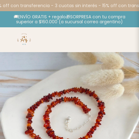
 off con transferencia -
3 cuotas sin interés - 15% off con transf
🚚ENVÍO GRATIS + regalo🎁SORPRESA con tu compra
superior a $160.000 (a sucursal correo argentino)