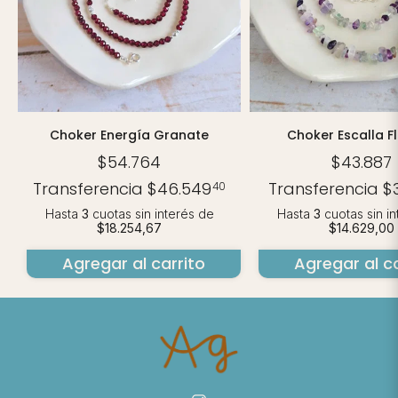
Choker Energía Granate
Choker Escalla Fl
$54.764
$43.887
Transferencia
$46.549
Transferencia
$
40
Hasta
3
cuotas sin interés
de
Hasta
3
cuotas sin i
$18.254,67
$14.629,00
Agregar al carrito
Agregar al ca