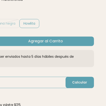
ana negra
Howlita
Agregar al Carrito
er enviados hasta 5 días hábiles después de
Calcular
 y plata 925