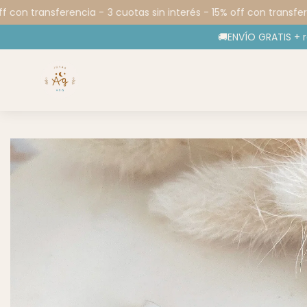
 con transferencia -
3 cuotas sin interés - 15% off con transferen
🚚ENVÍO GRATIS + 