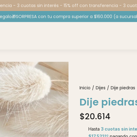
cia -
3 cuotas sin interés - 15% off con transferencia -
3 cuotas 
regalo🎁SORPRESA con tu compra superior a $160.000 (a sucursal
Inicio
Dijes
Dije piedras
/
/
Dije piedra
$20.614
Hasta
3 cuotas sin int
$17.521
pagando con 
90