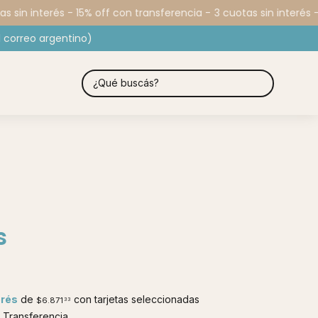
sin interés - 15% off con transferencia -
3 cuotas sin interés - 1
 correo argentino)
s
erés
de
con tarjetas seleccionadas
$6.871
33
Transferencia