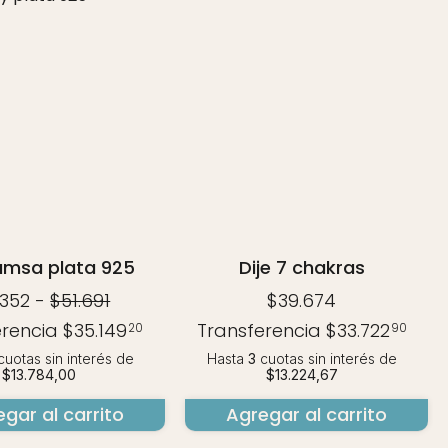
- 20 %
Hamsa plata 925
Dije 7 chakras
.352
-
$51.691
$39.674
erencia
$35.149
Transferencia
$33.722
20
90
uotas sin interés
de
Hasta
3
cuotas sin interés
de
$13.784,00
$13.224,67
gar al carrito
Agregar al carrito