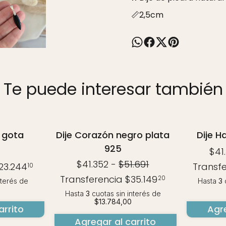
📏2,5cm
Te puede interesar también
- 20 %
o gota
Dije Corazón negro plata
Dije 
925
$41
$41.352
-
$51.691
23.244
Transf
10
Transferencia
$35.149
20
nterés
de
Hasta
3
c
Hasta
3
cuotas sin interés
de
$13.784,00
arrito
Agre
Agregar al carrito