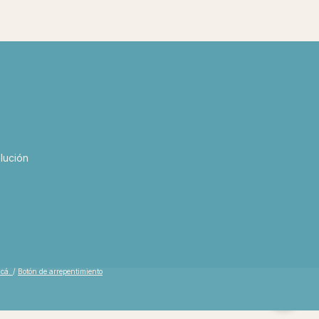
lución
acá.
/
Botón de arrepentimiento