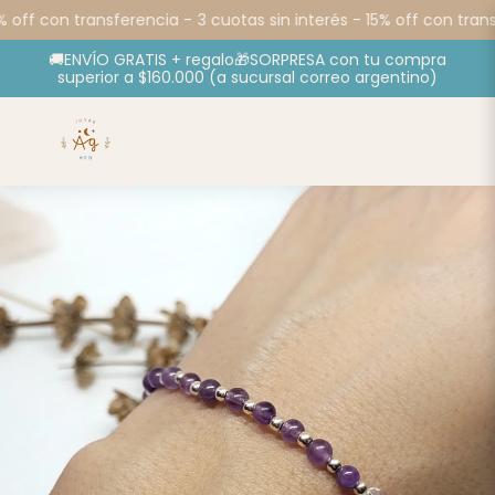
 off con transferencia -
3 cuotas sin interés - 15% off con transf
🚚ENVÍO GRATIS + regalo🎁SORPRESA con tu compra
superior a $160.000 (a sucursal correo argentino)