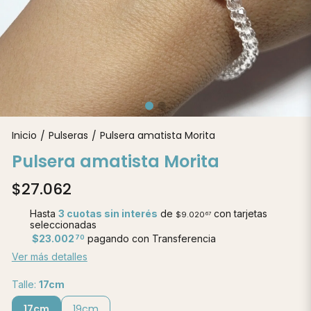
Inicio
Pulseras
Pulsera amatista Morita
/
/
Pulsera amatista Morita
$27.062
Hasta
3 cuotas sin interés
de
con tarjetas
$9.020
67
seleccionadas
$23.002
pagando con Transferencia
70
Ver más detalles
Talle:
17cm
17cm
19cm