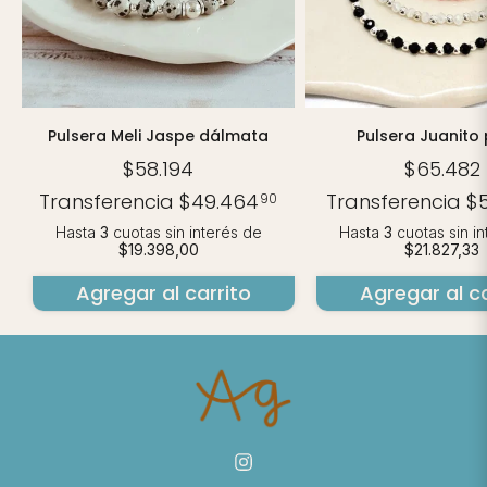
Pulsera Meli Jaspe dálmata
Pulsera Juanito 
$58.194
$65.482
Transferencia
$49.464
Transferencia
$
90
Hasta
3
cuotas sin interés
de
Hasta
3
cuotas sin i
$19.398,00
$21.827,33
Agregar al carrito
Agregar al ca