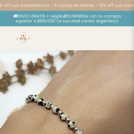
 off con transferencia -
3 cuotas sin interés - 15% off con trans
🚚ENVÍO GRATIS + regalo🎁SORPRESA con tu compra
superior a $160.000 (a sucursal correo argentino)