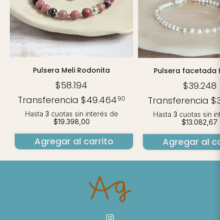
Pulsera Meli Rodonita
Pulsera facetada 
$58.194
$39.248
Transferencia
$49.464
Transferencia
$
90
Hasta
3
cuotas sin interés
de
Hasta
3
cuotas sin i
$19.398,00
$13.082,67
Agregar al carrito
Agregar al ca