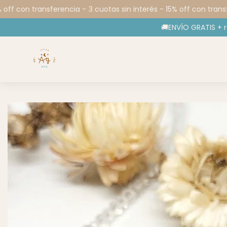
off con transferencia -
3 cuotas sin interés - 15% off con transfe
🚚ENVÍO GRATIS + 