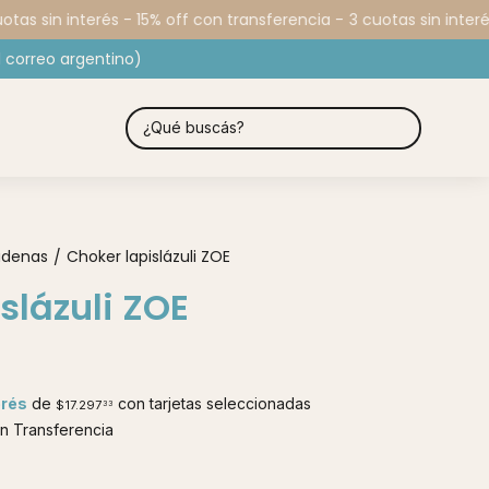
as sin interés - 15% off con transferencia -
3 cuotas sin interés 
 correo argentino)
adenas
Choker lapislázuli ZOE
/
slázuli ZOE
erés
de
con tarjetas seleccionadas
$17.297
33
 Transferencia