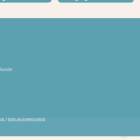
lución
acá.
/
Botón de arrepentimiento