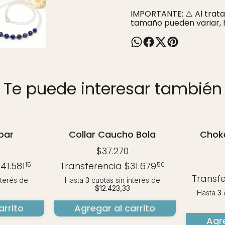
IMPORTANTE: ⚠️ Al tratar
tamaño pueden variar, 
Te puede interesar también
bar
Collar Caucho Bola
Choke
$37.270
41.581
Transferencia
$31.679
15
50
Transf
nterés
de
Hasta
3
cuotas sin interés
de
$12.423,33
Hasta
3
c
arrito
Agregar al carrito
Agre