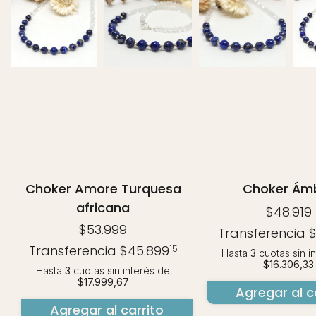
Choker Amore Turquesa
Choker Ám
africana
$48.919
$53.999
Transferencia
$
Transferencia
$45.899
15
Hasta
3
cuotas sin i
$16.306,33
Hasta
3
cuotas sin interés
de
$17.999,67
Agregar al c
Agregar al carrito