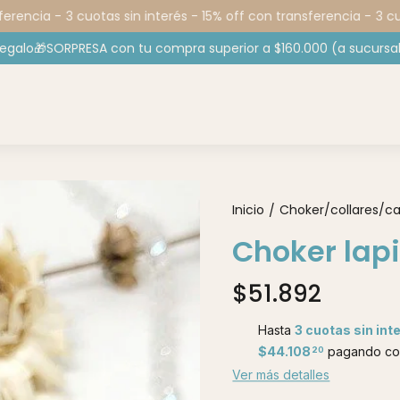
rencia -
3 cuotas sin interés - 15% off con transferencia -
3 cuot
regalo🎁SORPRESA con tu compra superior a $160.000 (a sucursal
Inicio
Choker/collares/c
/
Choker lapi
$51.892
Hasta
3 cuotas sin int
$44.108
pagando con
20
Ver más detalles