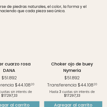
se de piedras naturales, el color, la forma y el
haciendo que cada pieza sea única.
r cuarzo rosa
Choker ojo de buey
DANA
Nymeria
$51.892
$51.892
erencia
$44.108
Transferencia
$44.108
20
20
uotas sin interés
de
Hasta
3
cuotas sin interés
de
$17.297,33
$17.297,33
gar al carrito
Agregar al carrito