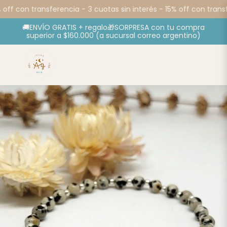
 off con transferencia -
3 cuotas sin interés - 15% off con transf
🚚ENVÍO GRATIS + regalo🎁SORPRESA con tu compra
superior a $160.000 (a sucursal correo argentino)