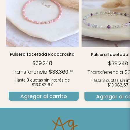
Pulsera facetada Rodocrosita
Pulsera facetada f
$39.248
$39.248
Transferencia
$33.360
Transferencia
$
80
Hasta
3
cuotas sin interés
de
Hasta
3
cuotas sin i
$13.082,67
$13.082,67
Agregar al carrito
Agregar al ca