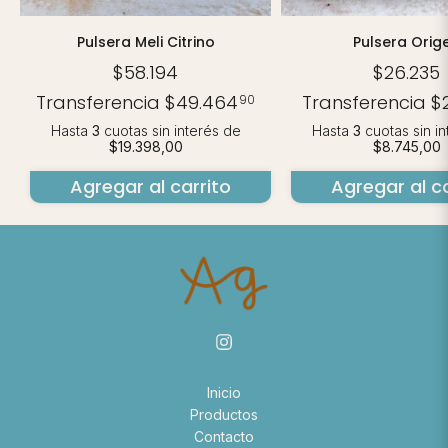
Pulsera Orig
Pulsera Meli Citrino
$26.235
$58.194
Transferencia
$
Transferencia
$49.464
90
Hasta
3
cuotas sin i
Hasta
3
cuotas sin interés
de
$8.745,00
$19.398,00
Agregar al ca
Agregar al carrito
Inicio
Productos
Contacto