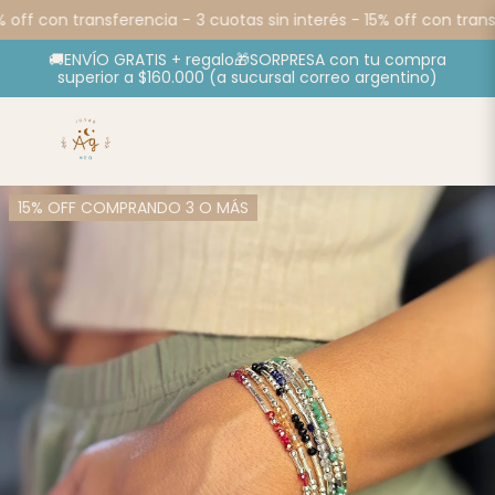
 off con transferencia -
3 cuotas sin interés - 15% off con transf
🚚ENVÍO GRATIS + regalo🎁SORPRESA con tu compra
superior a $160.000 (a sucursal correo argentino)
15% OFF COMPRANDO 3 O MÁS