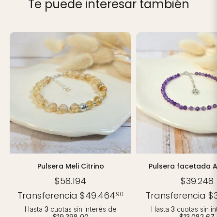
Te puede interesar también
Pulsera facetada 
Pulsera Meli Citrino
$39.248
$58.194
Transferencia
$
Transferencia
$49.464
90
Hasta
3
cuotas sin i
Hasta
3
cuotas sin interés
de
$13.082,67
$19.398,00