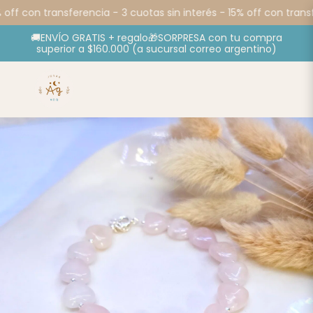
 off con transferencia -
3 cuotas sin interés - 15% off con transf
🚚ENVÍO GRATIS + regalo🎁SORPRESA con tu compra
superior a $160.000 (a sucursal correo argentino)