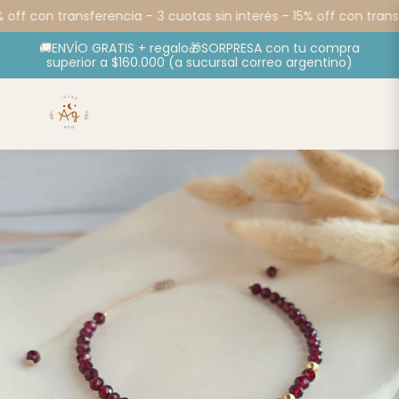
 off con transferencia -
3 cuotas sin interés - 15% off con transf
🚚ENVÍO GRATIS + regalo🎁SORPRESA con tu compra
superior a $160.000 (a sucursal correo argentino)