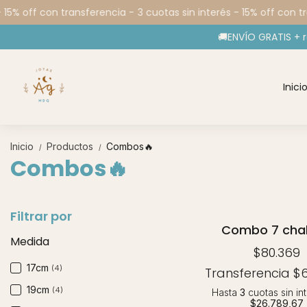
 15% off con transferencia -
3 cuotas sin interés - 15% off con tr
🚚ENVÍO GRATIS + 
Inici
Inicio
Productos
Combos🔥
/
/
Combos🔥
Filtrar por
Combo 7 cha
Medida
$80.369
17cm
(4)
Transferencia
$6
19cm
(4)
Hasta
3
cuotas sin in
$26.789,67