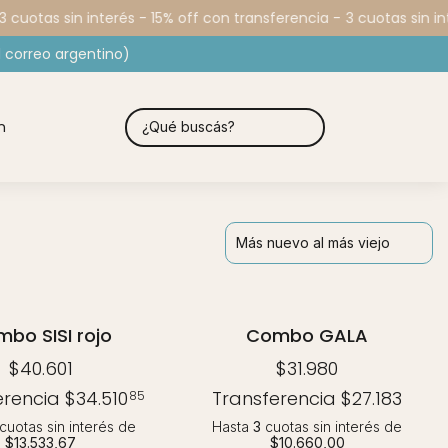
 cuotas sin interés - 15% off con transferencia -
3 cuotas sin int
 correo argentino)
n
bo SISI rojo
Combo GALA
$40.601
$31.980
erencia
$34.510
Transferencia
$27.183
85
cuotas sin interés
de
Hasta
3
cuotas sin interés
de
$13.533,67
$10.660,00