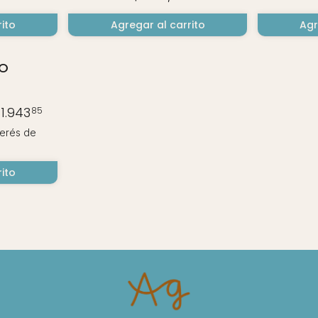
ito
Agregar al carrito
Agr
TO
1.943
85
terés
de
ito