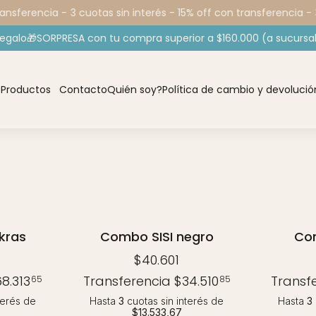
ansferencia -
3 cuotas sin interés - 15% off con transferencia -
3
regalo🎁SORPRESA con tu compra superior a $160.000 (a sucursal
o
Productos
Contacto
Quién soy?
Política de cambio y devolució
kras
Combo SISI negro
Com
$40.601
8.313
Transferencia
$34.510
Transf
65
85
terés
de
Hasta
3
cuotas sin interés
de
Hasta
3
$13.533,67