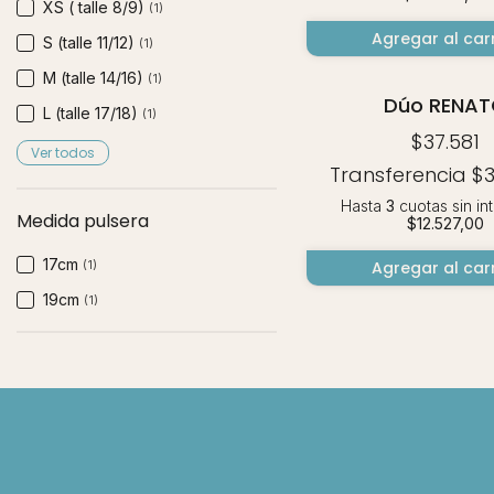
XS ( talle 8/9)
(1)
Agregar al carr
S (talle 11/12)
(1)
M (talle 14/16)
(1)
Dúo RENA
L (talle 17/18)
(1)
$37.581
Ver todos
Transferencia
$3
Hasta
3
cuotas sin in
Medida pulsera
$12.527,00
17cm
(1)
Agregar al carr
19cm
(1)